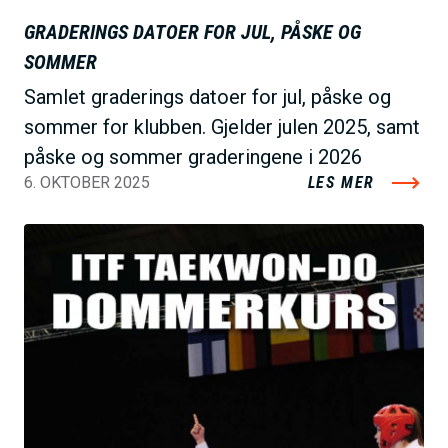
GRADERINGS DATOER FOR JUL, PÅSKE OG
SOMMER
Samlet graderings datoer for jul, påske og
sommer for klubben. Gjelder julen 2025, samt
påske og sommer graderingene i 2026
6. OKTOBER 2025
LES MER
B
i
l
d
e