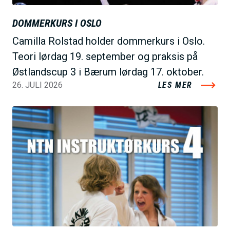
DOMMERKURS I OSLO
Camilla Rolstad holder dommerkurs i Oslo.
Teori lørdag 19. september og praksis på
Østlandscup 3 i Bærum lørdag 17. oktober.
26. JULI 2026
LES MER
B
i
l
d
e