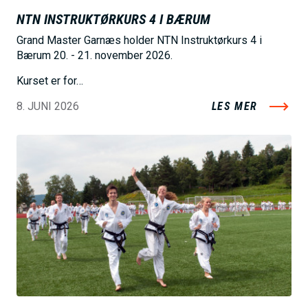
NTN INSTRUKTØRKURS 4 I BÆRUM
Grand Master Garnæs holder NTN Instruktørkurs 4 i
Bærum 20. - 21. november 2026.
Kurset er for…
8. JUNI 2026
LES MER
B
i
l
d
e