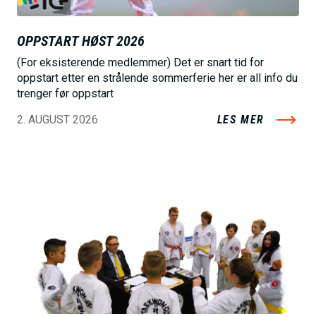
OPPSTART HØST 2026
(For eksisterende medlemmer) Det er snart tid for
oppstart etter en strålende sommerferie her er all info du
trenger før oppstart
2. AUGUST 2026
LES MER
B
i
l
d
e