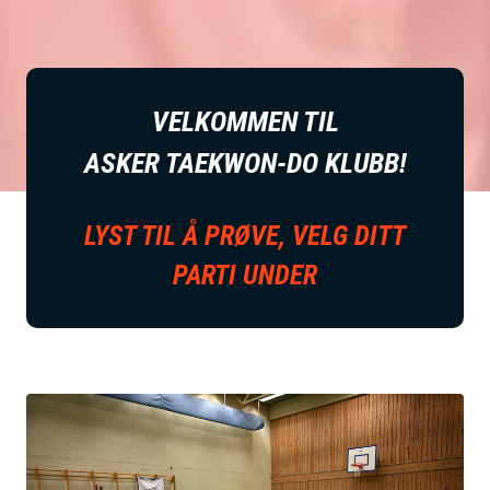
VELKOMMEN TIL
ASKER TAEKWON-DO KLUBB!
LYST TIL Å PRØVE, VELG DITT
PARTI UNDER