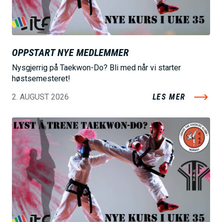
OPPSTART NYE MEDLEMMER
Nysgjerrig på Taekwon-Do? Bli med når vi starter
høstsemesteret!
2. AUGUST 2026
LES MER
B
i
l
d
e