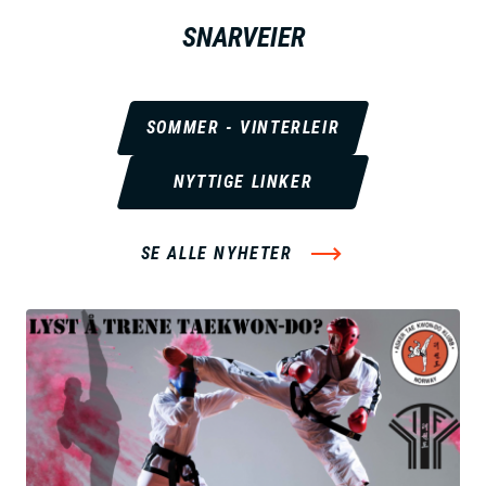
SNARVEIER
SOMMER - VINTERLEIR
NYTTIGE LINKER
SE ALLE NYHETER
B
i
l
d
e