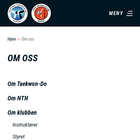
H
MENY
o
p
p
Hjem
Om oss
t
i
OM OSS
l
h
o
Om Taekwon-Do
v
Om NTN
e
d
Om klubben
i
Instruktører
n
n
Styret