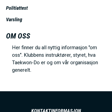
h
Politiattest
o
l
Varsling
d
OM OSS
Her finner du all nyttig informasjon "om
oss". Klubbens instruktører, styret, hva
Taekwon-Do er og om vår organisasjon
generelt.
KONTAKTINFORMASJON