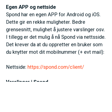
Egen APP og nettside
Spond har en egen APP for Android og iOS.
Dette gir en rekke muligheter. Bedre
grensesnitt, mulighet å justere varslinger osv.
I tillegg er det mulig å nå Spond via nettsside.
Det krever da at du oppretter en bruker som
du knytter mot dit mobilnummer (+ evt mail):
Nettside:
https://spond.com/client/
Varslinger i Spond
Det er mulig å justere på varsler i Spond. Det
krever imidlertid at du laster ned APP. Se
vedlegg eller trykk på lenke med nyttige tips
fra Spond: